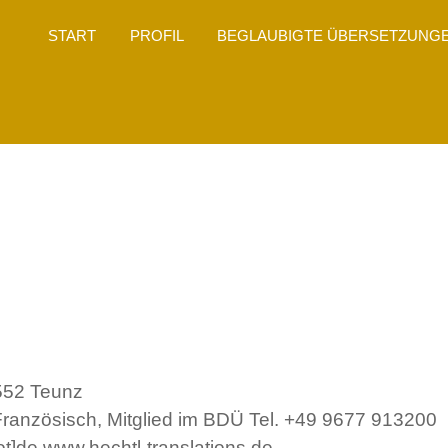
START
PROFIL
BEGLAUBIGTE ÜBERSETZUNG
UM/DATENSC
2552 Teunz
ür Französisch, Mitglied im BDÜ Tel. +49 9677 913200
dot]de www.hechtl-translations.de