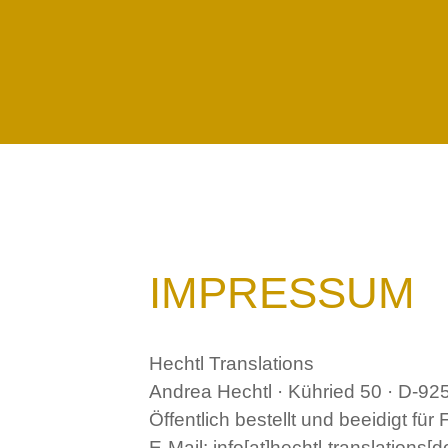
Zum
Inhalt
springen
IMPRESS
ÄRUNG
IMPRESSUM
Hechtl Translations
Andrea Hechtl · Kühried 50 · D-9
Öffentlich bestellt und beeidigt f
E-Mail: info[at]hechtl-translations[